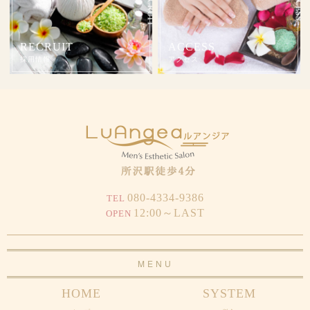
RECRUIT
ACCESS
採用情報
アクセス
080-4334-9386
TEL
12:00～LAST
OPEN
MENU
HOME
SYSTEM