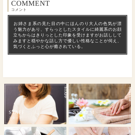
COMMENT
コメント
お姉さま系の見た目の中にほんのり大人の色気が漂
う魅力があり、すらっとしたスタイルに綺麗系のお顔
立ちからはきりっとした印象を受けますがお話しして
みますと穏やかな話し方で優しい性格なことが伺え、
気づくとふっと心が癒されている。
STAFF
SYSTEM
スタッフ
料金システム