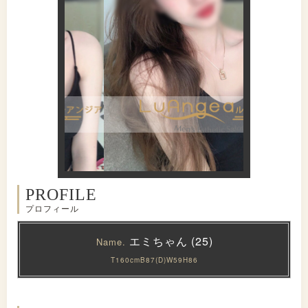
PROFILE
プロフィール
エミちゃん (25)
Name.
T160cmB87(D)W59H86